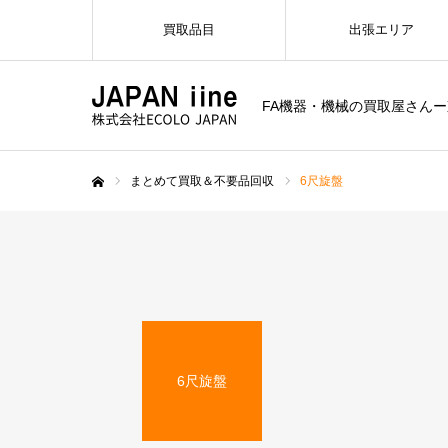
買取品目
出張エリア
FA機器・機械の買取屋さん
まとめて買取＆不要品回収
6尺旋盤
ホーム
6尺旋盤