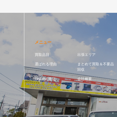
メニュー
買取品目
出張エリア
選ばれる理由
まとめて買取＆不要品
回収
ONLINE査定
会社概要