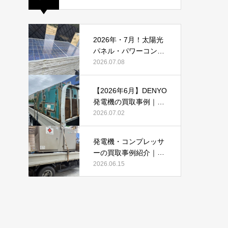
2026年・7月！太陽光
パネル・パワーコンデ
ィショナーの買取・無
2026.07.08
料でのお引き取り強化
中です(^^♪
【2026年6月】DENYO
発電機の買取事例｜錆
あり・故障品・大型発
2026.07.02
電機も買取しました
発電機・コンプレッサ
ーの買取事例紹介｜DE
NYO・AIRMANを2026
2026.06.15
年6月も買取強化中