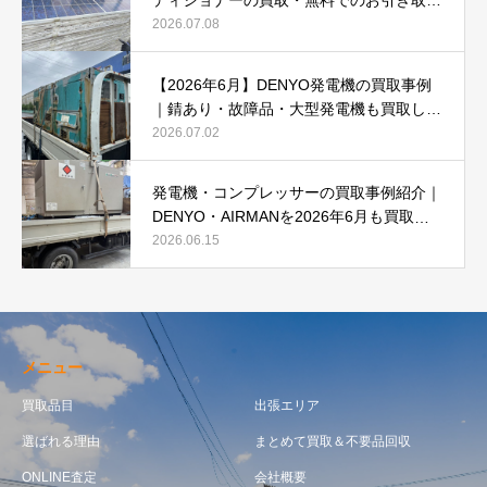
ディショナーの買取・無料でのお引き取り
強化中です(^^♪
2026.07.08
【2026年6月】DENYO発電機の買取事例
｜錆あり・故障品・大型発電機も買取しま
した
2026.07.02
発電機・コンプレッサーの買取事例紹介｜
DENYO・AIRMANを2026年6月も買取強
化中
2026.06.15
メニュー
買取品目
出張エリア
選ばれる理由
まとめて買取＆不要品回収
ONLINE査定
会社概要