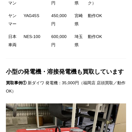
マン
円
県
ク）
ヤン
YAG45S
450,000
宮崎
動作OK
マー
円
県
日本
NES-100
600,000
埼玉
動作OK
車両
円
県
小型の発電機・溶接発電機も買取しています
買取事例①
新ダイワ 発電機：35,000円（福岡店 店頭買取／動作
OK）