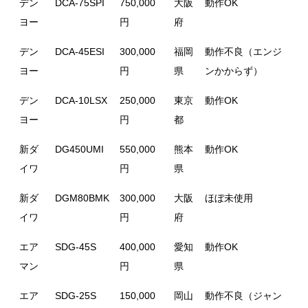
デン
DCA-75SPI
750,000
大阪
動作OK
ヨー
円
府
デン
DCA-45ESI
300,000
福岡
動作不良（エンジ
ヨー
円
県
ンかからず）
デン
DCA-10LSX
250,000
東京
動作OK
ヨー
円
都
新ダ
DG450UMI
550,000
熊本
動作OK
イワ
円
県
新ダ
DGM80BMK
300,000
大阪
ほぼ未使用
イワ
円
府
エア
SDG-45S
400,000
愛知
動作OK
マン
円
県
エア
SDG-25S
150,000
岡山
動作不良（ジャン