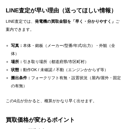
LINE査定が早い理由（送ってほしい情報）
LINE査定では、
発電機の買取金額を「早く・分かりやすく」
ご
案内できます。
写真：
本体・銘板（メーカー/型番/年式/出力）・外観（全
体）
場所：
引き取り場所（都道府県/市区町村）
状態：
動作OK / 未確認 / 不動（エンジンかからず等）
搬出条件：
フォークリフト有無・設置状況（屋内/屋外・固定
の有無）
この4点が分かると、概算がかなり早く出せます。
買取価格が変わるポイント