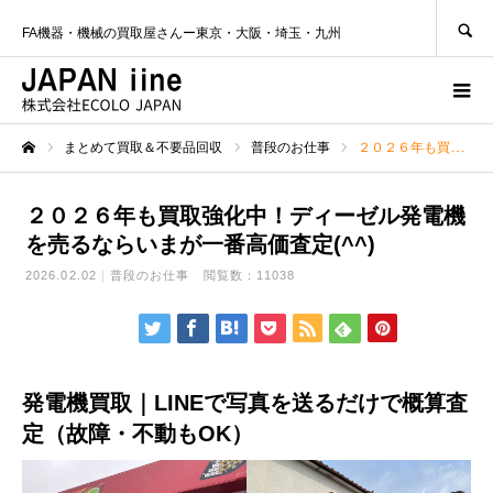
SEARCH
FA機器・機械の買取屋さんー東京・大阪・埼玉・九州
まとめて買取＆不要品回収
普段のお仕事
２０２６年も買取強化中！ディーゼル発電機を売るならいまが一番高価査定(^^)
ホーム
２０２６年も買取強化中！ディーゼル発電機
を売るならいまが一番高価査定(^^)
2026.02.02
普段のお仕事
閲覧数：11038
発電機買取｜LINEで写真を送るだけで概算査
定（故障・不動もOK）