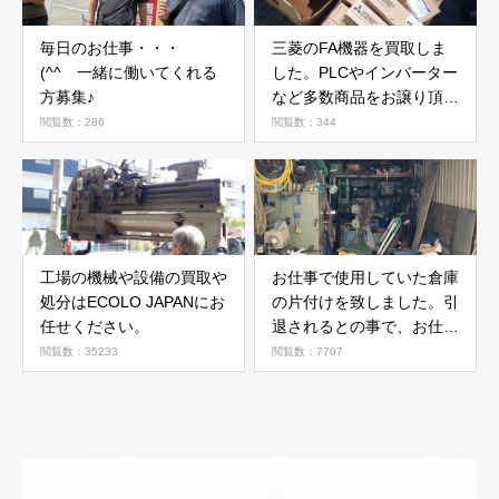
毎日のお仕事・・・
三菱のFA機器を買取しま
(^^ 一緒に働いてくれる
した。PLCやインバーター
方募集♪
など多数商品をお譲り頂き
ました。
閲覧数：286
閲覧数：344
工場の機械や設備の買取や
お仕事で使用していた倉庫
処分はECOLO JAPANにお
の片付けを致しました。引
任せください。
退されるとの事で、お仕事
の機械や工具、使用されて
閲覧数：35233
閲覧数：7707
いた部材などの片付けを致
しました。