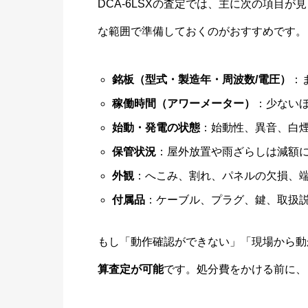
DCA-6LSXの査定では、主に次の項目が
な範囲で準備しておくのがおすすめです。
銘板（型式・製造年・周波数/電圧）
：
稼働時間（アワーメーター）
：少ない
始動・発電の状態
：始動性、異音、白
保管状況
：屋外放置や雨ざらしは減額
外観
：へこみ、割れ、パネルの欠損、
付属品
：ケーブル、プラグ、鍵、取扱
もし「動作確認ができない」「現場から動
算査定が可能
です。処分費をかける前に、