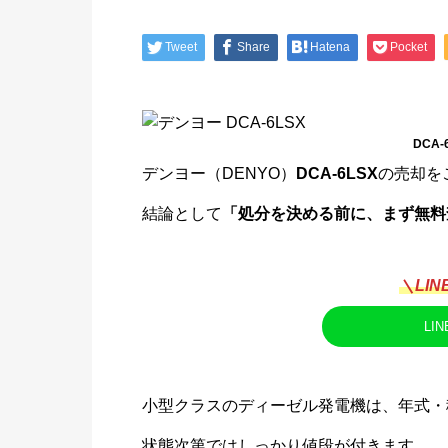
Tweet
Share
Hatena
Pocket
DCA-
デンヨー（DENYO）
DCA-6LSX
の売却を
結論として
「処分を決める前に、まず無料
＼LI
LI
小型クラスのディーゼル発電機は、年式・
状態次第ではしっかり値段が付きます。