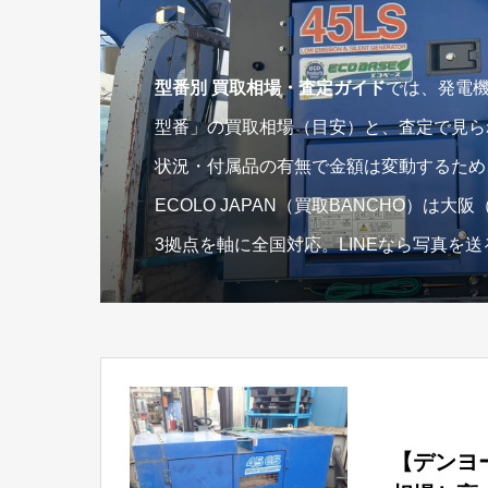
型番別 買取相場・査定ガイド
では、発電機
型番」の買取相場（目安）と、査定で見ら
状況・付属品の有無で金額は変動するため
ECOLO JAPAN（買取BANCHO）
3拠点を軸に全国対応。LINEなら写真を
【デンヨー