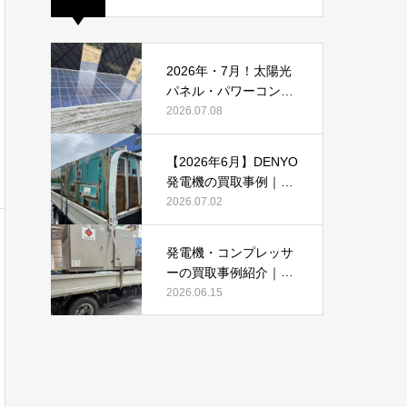
2026年・7月！太陽光
パネル・パワーコンデ
ィショナーの買取・無
2026.07.08
料でのお引き取り強化
中です(^^♪
【2026年6月】DENYO
発電機の買取事例｜錆
あり・故障品・大型発
2026.07.02
電機も買取しました
発電機・コンプレッサ
ーの買取事例紹介｜DE
NYO・AIRMANを2026
2026.06.15
年6月も買取強化中