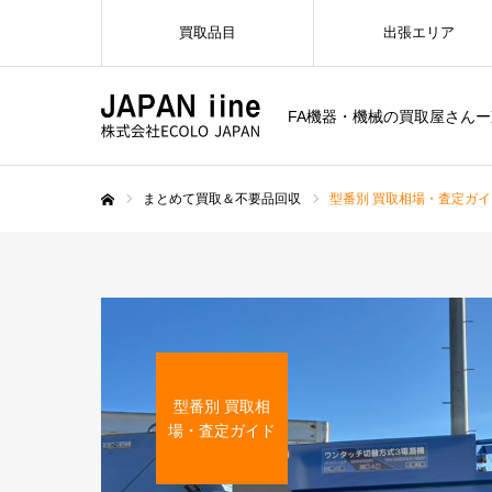
買取品目
出張エリア
FA機器・機械の買取屋さん
まとめて買取＆不要品回収
型番別 買取相場・査定ガイ
ホーム
型番別 買取相
場・査定ガイド