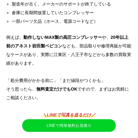
製造年が古く、メーカーのサポートが終了している
倉庫に長期間放置していたコンプレッサー
一部パーツ欠品（ホース、電源コードなど）
例えば、
動作しないMAX製の高圧コンプレッサー
や、
20年以上
前のアネスト岩田製ベビコン
なども、部品取りや修理再販が可能
なケースがあり、実際に江東区・八王子市などから多数の買取実
績があります。
「処分費用がかかる前に」「まだ値段がつくかも」
そう思ったら、
無料査定だけでもOK
ですので、まずはお気軽に
ご相談ください。
＼LINEで写真を送るだけ／
LINEで簡単無料お見積り