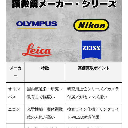
メーカ
特徴
高価買取ポイント
ー
オリン
国内流通多・研究～
研究用上位シリーズ／カメラ
パス
教育まで幅広い
付属／対物レンズ揃い
ニコン
光学性能・実体顕微
検査ライン仕様／リングライ
鏡の人気が高い
トやESD対策付属