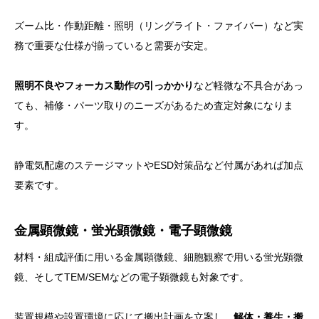
ズーム比・作動距離・照明（リングライト・ファイバー）など実
務で重要な仕様が揃っていると需要が安定。
照明不良やフォーカス動作の引っかかり
など軽微な不具合があっ
ても、補修・パーツ取りのニーズがあるため査定対象になりま
す。
静電気配慮のステージマットやESD対策品など付属があれば加点
要素です。
金属顕微鏡・蛍光顕微鏡・電子顕微鏡
材料・組成評価に用いる金属顕微鏡、細胞観察で用いる蛍光顕微
鏡、そしてTEM/SEMなどの電子顕微鏡も対象です。
装置規模や設置環境に応じて搬出計画を立案し、
解体・養生・搬