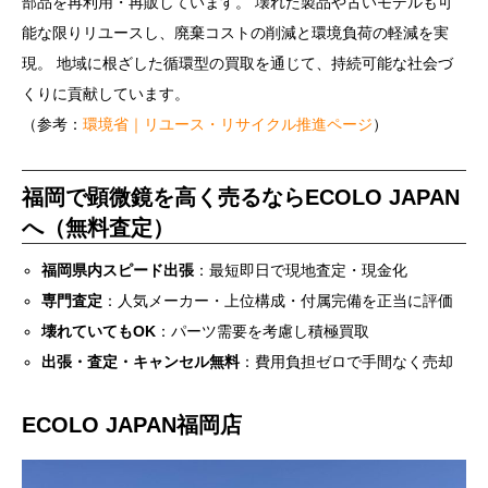
部品を再利用・再販しています。 壊れた製品や古いモデルも可
能な限りリユースし、廃棄コストの削減と環境負荷の軽減を実
現。 地域に根ざした循環型の買取を通じて、持続可能な社会づ
くりに貢献しています。
（参考：
環境省｜リユース・リサイクル推進ページ
）
福岡で顕微鏡を高く売るならECOLO JAPAN
へ（無料査定）
福岡県内スピード出張
：最短即日で現地査定・現金化
専門査定
：人気メーカー・上位構成・付属完備を正当に評価
壊れていてもOK
：パーツ需要を考慮し積極買取
出張・査定・キャンセル無料
：費用負担ゼロで手間なく売却
ECOLO JAPAN福岡店