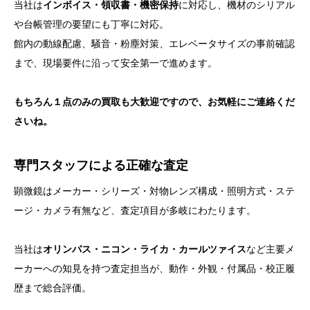
当社は
インボイス・領収書・機密保持
に対応し、機材のシリアル
や台帳管理の要望にも丁寧に対応。
館内の動線配慮、騒音・粉塵対策、エレベータサイズの事前確認
まで、現場要件に沿って安全第一で進めます。
もちろん１点のみの買取も大歓迎ですので、お気軽にご連絡くだ
さいね。
専門スタッフによる正確な査定
顕微鏡はメーカー・シリーズ・対物レンズ構成・照明方式・ステ
ージ・カメラ有無など、査定項目が多岐にわたります。
当社は
オリンパス・ニコン・ライカ・カールツァイス
など主要メ
ーカーへの知見を持つ査定担当が、動作・外観・付属品・校正履
歴まで総合評価。