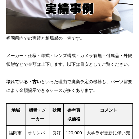
福岡県内での実績と相場感の一例です。
メーカー・仕様・年式・レンズ構成・カメラ有無・付属品・外観
状態などで金額は上下します。以下は目安としてご覧ください。
壊れている・古い
といった理由で廃棄予定の機器も、パーツ需要
により金額提示できるケースが多くあります。
地域
機種・メ
状態
参考買
コメント
ーカー
取価格
福岡市
オリンパ
良好
120,000
大学ラボ更新に伴い売