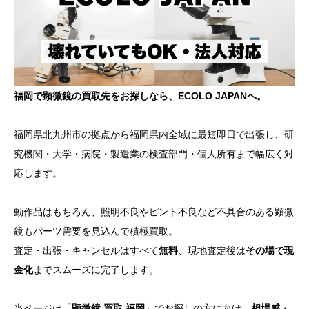
福岡で顕微鏡の買取先をお探しなら、ECOLO JAPANへ。
福岡県北九州市の拠点から福岡県内全域に最短即日で出張し、研
究機関・大学・病院・製造業の検査部門・個人所有まで幅広く対
応します。
動作品はもちろん、照明不良やピント不良など不具合のある顕微
鏡もパーツ需要を見込んで積極買取。
査定・出張・キャンセルはすべて
無料
、現地査定後は
その場で現
金化
までスムーズに完了します。
当ページは「
顕微鏡 買取 福岡
」でお探しの方に向け、
相場感・