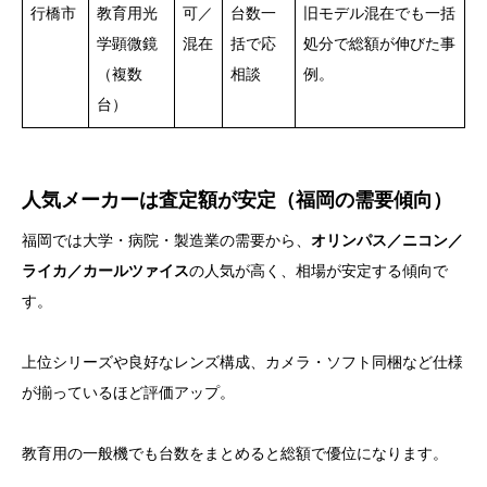
行橋市
教育用光
可／
台数一
旧モデル混在でも一括
学顕微鏡
混在
括で応
処分で総額が伸びた事
（複数
相談
例。
台）
人気メーカーは査定額が安定（福岡の需要傾向）
福岡では大学・病院・製造業の需要から、
オリンパス／ニコン／
ライカ／カールツァイス
の人気が高く、相場が安定する傾向で
す。
上位シリーズや良好なレンズ構成、カメラ・ソフト同梱など仕様
が揃っているほど評価アップ。
教育用の一般機でも台数をまとめると総額で優位になります。