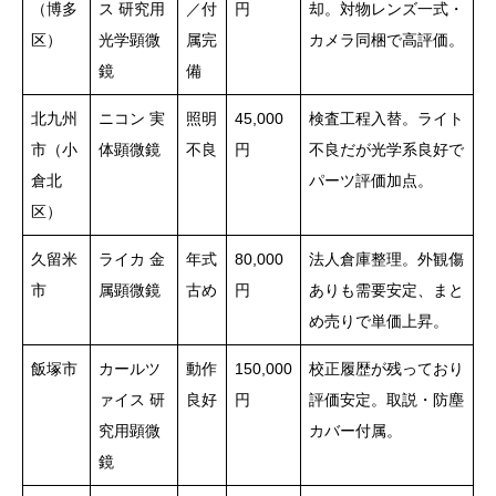
（博多
ス 研究用
／付
円
却。対物レンズ一式・
区）
光学顕微
属完
カメラ同梱で高評価。
鏡
備
北九州
ニコン 実
照明
45,000
検査工程入替。ライト
市（小
体顕微鏡
不良
円
不良だが光学系良好で
倉北
パーツ評価加点。
区）
久留米
ライカ 金
年式
80,000
法人倉庫整理。外観傷
市
属顕微鏡
古め
円
ありも需要安定、まと
め売りで単価上昇。
飯塚市
カールツ
動作
150,000
校正履歴が残っており
ァイス 研
良好
円
評価安定。取説・防塵
究用顕微
カバー付属。
鏡