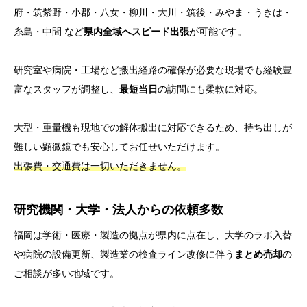
府・筑紫野・小郡・八女・柳川・大川・筑後・みやま・うきは・
糸島・中間 など
県内全域へスピード出張
が可能です。
研究室や病院・工場など搬出経路の確保が必要な現場でも経験豊
富なスタッフが調整し、
最短当日
の訪問にも柔軟に対応。
大型・重量機も現地での解体搬出に対応できるため、持ち出しが
難しい顕微鏡でも安心してお任せいただけます。
出張費・交通費は一切いただきません。
研究機関・大学・法人からの依頼多数
福岡は学術・医療・製造の拠点が県内に点在し、大学のラボ入替
や病院の設備更新、製造業の検査ライン改修に伴う
まとめ売却
の
ご相談が多い地域です。