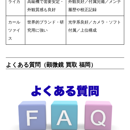
ライカ
高級機で需要安定・
外観良好／付属完備／メンテ
外観質感も良好
履歴や校正記録
カール
世界的ブランド・研
光学系良好／カメラ・ソフト
ツァイ
究用に強い
付属／上位構成
ス
よくある質問（顕微鏡 買取 福岡）